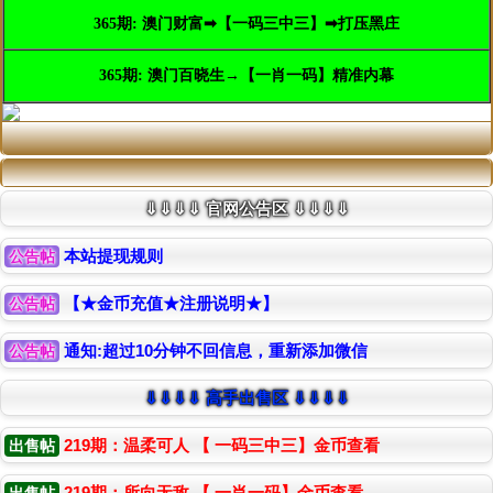
365期: 澳门财富➡
【
一码三中三
】
➡
打压黑庄
365期: 澳门百晓生→【一肖一码】
精准内幕
⇓⇓⇓⇓ 官网公告区 ⇓⇓⇓⇓
本站提现规则
公告帖
【★金币充值★注册说明★】
公告帖
通知:超过10分钟不回信息，重新添加微信
公告帖
⇓⇓⇓⇓ 高手出售区 ⇓⇓⇓⇓
219期：温柔可人 【 一码三中三】金币查看
出售帖
219期：所向无敌 【 一肖一码】金币查看