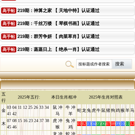
219期：神算之家 【 天地中特】认证通过
高手帖
219期：千丝万缕 【 琴棋书画】认证通过
高手帖
219期：群芳争妍 【 肉菜草肖】认证通过
高手帖
219期：蒸蒸日上 【 绝杀一肖】认证通过
高手帖
五
2025年五行:
本日生肖相冲
2025年生肖对照表
行
03 04 11 12 25 26 33 34
鼠 冲
牛 冲
金
蛇
龙
兔
虎
牛
鼠
猪
狗
鸡
猴
羊
马
41 42
马
羊
07 08 15 16 23 24 37 38
虎 冲
兔 冲
木
01
02
03
04
05
06
07
08
09
10
11
12
45 46
猴
鸡
龙 冲
蛇 冲