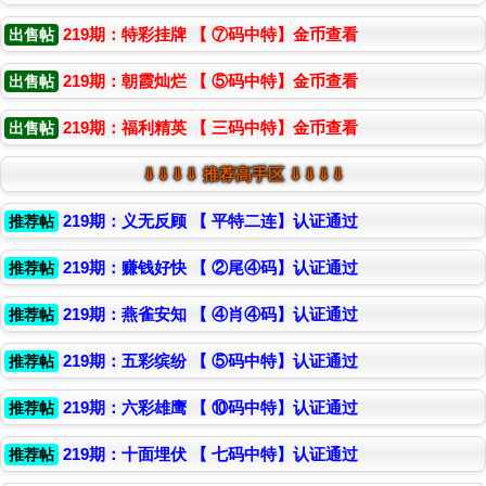
219期：特彩挂牌 【 ⑦码中特】金币查看
出售帖
219期：朝霞灿烂 【 ⑤码中特】金币查看
出售帖
219期：福利精英 【 三码中特】金币查看
出售帖
⇓⇓⇓⇓ 推荐高手区 ⇓⇓⇓⇓
219期：义无反顾 【 平特二连】认证通过
推荐帖
219期：赚钱好快 【 ②尾④码】认证通过
推荐帖
219期：燕雀安知 【 ④肖④码】认证通过
推荐帖
219期：五彩缤纷 【 ⑤码中特】认证通过
推荐帖
219期：六彩雄鹰 【 ⑩码中特】认证通过
推荐帖
219期：十面埋伏 【 七码中特】认证通过
推荐帖