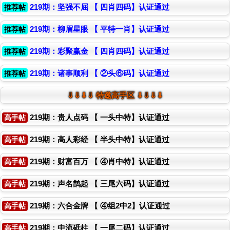
219期：坚强不屈 【 四肖四码】认证通过
推荐帖
219期：柳眉星眼 【 平特一肖】认证通过
推荐帖
219期：彩聚赢金 【 四肖四码】认证通过
推荐帖
219期：诸事顺利 【 ②头⑥码】认证通过
推荐帖
⇓⇓⇓⇓ 特邀高手区 ⇓⇓⇓⇓
219期：贵人点码 【 一头中特】认证通过
高手帖
219期：高人彩经 【 半头中特】认证通过
高手帖
219期：财富百万 【 ④肖中特】认证通过
高手帖
219期：声名鹊起 【 三尾六码】认证通过
高手帖
219期：六合金牌 【 ④组2中2】认证通过
高手帖
219期：中流砥柱 【 一尾二码】认证通过
高手帖