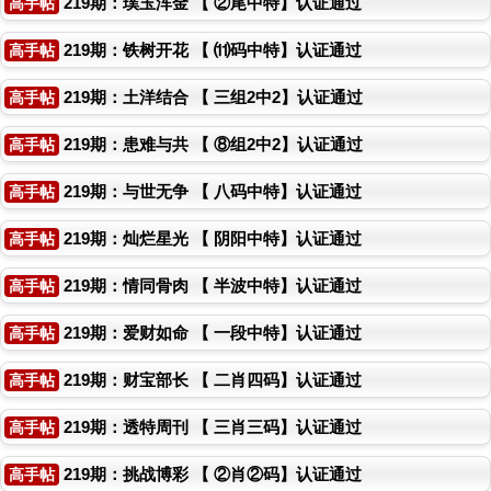
219期：璞玉浑金 【 ②尾中特】认证通过
高手帖
219期：铁树开花 【 ⑾码中特】认证通过
高手帖
219期：土洋结合 【 三组2中2】认证通过
高手帖
219期：患难与共 【 ⑧组2中2】认证通过
高手帖
219期：与世无争 【 八码中特】认证通过
高手帖
219期：灿烂星光 【 阴阳中特】认证通过
高手帖
219期：情同骨肉 【 半波中特】认证通过
高手帖
219期：爱财如命 【 一段中特】认证通过
高手帖
219期：财宝部长 【 二肖四码】认证通过
高手帖
219期：透特周刊 【 三肖三码】认证通过
高手帖
219期：挑战博彩 【 ②肖②码】认证通过
高手帖